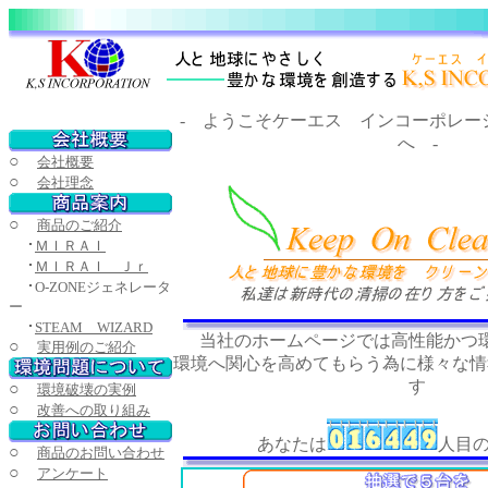
- ようこそケーエス インコーポレー
へ -
○
会社概要
○
会社理念
○
商品のご紹介
･
ＭＩＲＡＩ
･
ＭＩＲＡＩ Ｊｒ
･
O-ZONEジェネレータ
ー
･
STEAM WIZARD
当社のホームページでは高性能かつ
○
実用例のご紹介
環境へ関心を高めてもらう為に様々な情
す
○
環境破壊の実例
○
改善への取り組み
あなたは
人目
○
商品のお問い合わせ
○
アンケート